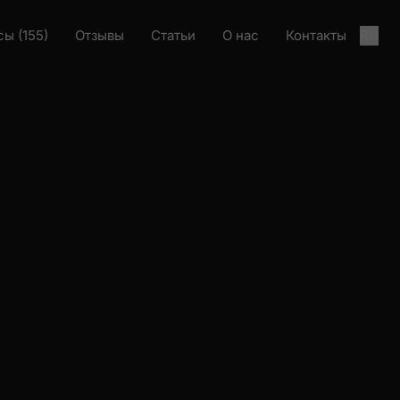
ы (155)
Отзывы
Статьи
О нас
Контакты
RU
кта
Загрузка проекта
З