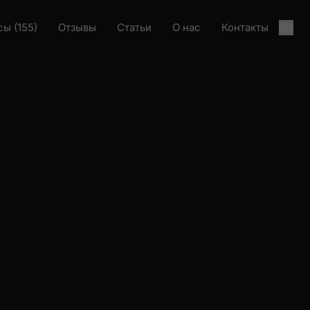
ы (155)
Отзывы
Статьи
О нас
Контакты
RU
Загрузка проекта
Загрузка проекта