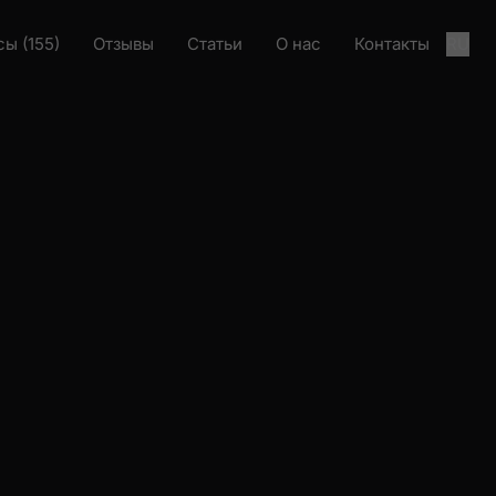
ы (155)
Отзывы
Статьи
О нас
Контакты
RU
та
Загрузка проекта
За