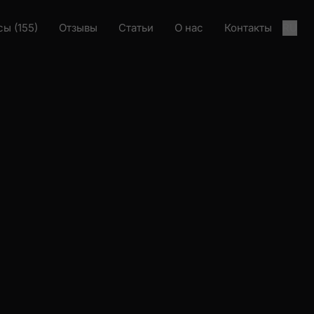
ы (155)
Отзывы
Статьи
О нас
Контакты
RU
Загрузка проекта
Загрузка проекта