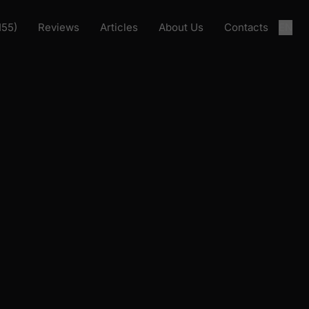
155)
Reviews
Articles
About Us
Contacts
EN
Загрузка проекта
Загрузка проекта