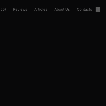
155)
Reviews
Articles
About Us
Contacts
EN
рузка проекта
Загрузка проекта