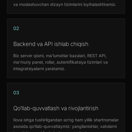
va moslashuvchan dizayn tizimlarini loyihalashtiramiz.
02
Backend va API ishlab chiqish
Biz server qismi, ma’lumotlar bazalari, REST API,
ma’muriy panel, rollar, autentifikatsiya tizimlari va
integratsiyalarni yaratamiz.
03
Qo‘llab-quvvatlash va rivojlantirish
Ilova ishga tushirilgandan so‘ng ham yillik shartnomalar
asosida qo‘llab-quvvatlaymiz: yangilanishlar, xatolarni