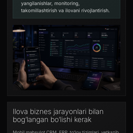
yangilanishlar, monitoring,
takomillashtirish va ilovani rivojlantirish.
Ilova biznes jarayonlari bilan
bog‘langan bo‘lishi kerak
Mobil mahsulot CRM, ERP, to‘lov tizimlari, yetkazib