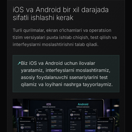
iOS va Android bir xil darajada
sifatli ishlashi kerak
Turli qurilmalar, ekran o‘lchamlari va operatsion
tizim versiyalari puxta ishlab chiqish, test qilish va
interfeyslarni moslashtirishni talab qiladi.
↗
Biz iOS va Android uchun ilovalar
yaratamiz, interfeyslarni moslashtiramiz,
asosiy foydalanuvchi ssenariylarini test
qilamiz va loyihani nashrga tayyorlaymiz.