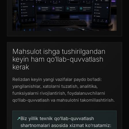
Mahsulot ishga tushirilgandan
keyin ham qo‘llab-quvvatlash
kerak
Relizdan keyin yangi vazifalar paydo bo‘ladi:
yangilanishlar, xatolarni tuzatish, analitika,
funksiyalarni rivojlantirish, foydalanuvchilarni
qo‘llab-quvvatlash va mahsulotni takomillashtirish.
↗
Biz yillik texnik qo‘llab-quvvatlash
shartnomalari asosida xizmat ko‘rsatamiz: