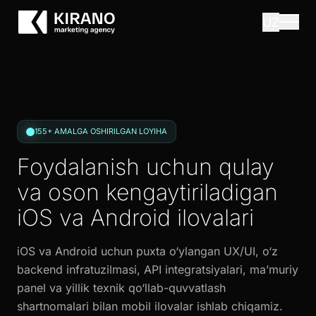
UZ
155+ AMALGA OSHIRILGAN LOYIHA
Foydalanish uchun qulay
va oson kengaytiriladigan
iOS va Android ilovalari
iOS va Android uchun puxta o‘ylangan UX/UI, o‘z
backend infratuzilmasi, API integratsiyalari, ma’muriy
panel va yillik texnik qo‘llab-quvvatlash
shartnomalari bilan mobil ilovalar ishlab chiqamiz.